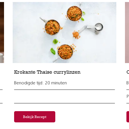
Krokante Thaise currylinzen
O
Benodigde tijd: 20 minuten
B
P
Bekijk Recept