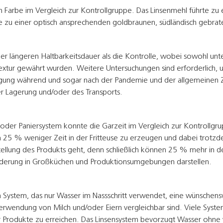
en Farbe im Vergleich zur Kontrollgruppe. Das Linsenmehl führte zu
e zu einer optisch ansprechenden goldbraunen, südländisch gebrat
ner längeren Haltbarkeitsdauer als die Kontrolle, wobei sowohl u
Textur gewährt wurden. Weitere Untersuchungen sind erforderlich, u
ung während und sogar nach der Pandemie und der allgemeinen Zu
er Lagerung und/oder des Transports.
oder Paniersystem konnte die Garzeit im Vergleich zur Kontrollgr
n 25 % weniger Zeit in der Fritteuse zu erzeugen und dabei trotz
tellung des Produkts geht, denn schließlich können 25 % mehr in de
orderung in Großküchen und Produktionsumgebungen darstellen.
m System, das nur Wasser im Nassschritt verwendet, eine wünschen
Verwendung von Milch und/oder Eiern vergleichbar sind. Viele Syste
ter Produkte zu erreichen. Das Linsensystem bevorzugt Wasser ohne