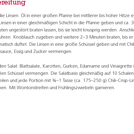
reitung
die Linsen: Öl in einer großen Pfanne bei mittlerer bis hoher Hitze e
Linsen in einer gleichmäßigen Schicht in die Pfanne geben und ca. 
ten ungestört braten lassen, bis sie leicht knusprig werden. Ansch
hren. Knoblauch zugeben und weitere 2–3 Minuten braten, bis er
atisch duftet. Die Linsen in eine große Schüssel geben und mit Chili
sauce, Essig und Zucker vermengen.
den Salat: Blattsalate, Karotten, Gurken, Edamame und Vinaigrette i
en Schüssel vermengen. Die Salatbasis gleichmäßig auf 10 Schalen
eilen und jede Portion mit ¾–1 Tasse (ca. 175–250 g) Chili-Crisp-Li
en. Mit Wontonstreifen und Frühlingszwiebeln garnieren.