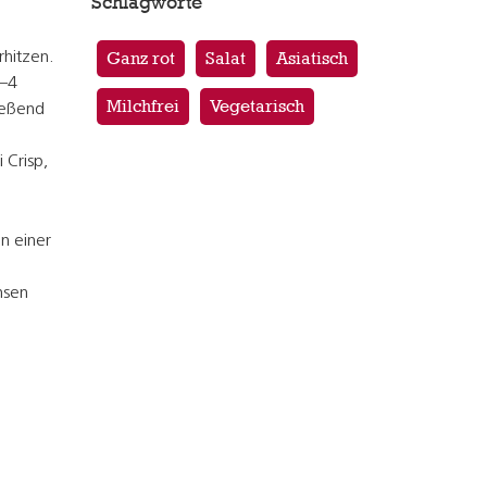
Schlagworte
Ganz rot
Salat
Asiatisch
rhitzen.
3–4
Milchfrei
Vegetarisch
ließend
 Crisp,
n einer
nsen