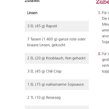
Zutaten
Zube
Für 
Linsen
Die 
Minu
3 EL (45 g) Rapsöl
umrü
arom
7 Tassen (1.400 g) ganze rote oder
Soja
braune Linsen, gekocht
Für 
2 EL (20 g) Knoblauch, fein gehackt
groß
vert
3 EL (45 g) Chili Crisp
topp
1 EL (15 g) natriumarme Sojasauce
2 TL (10 g) Reisessig