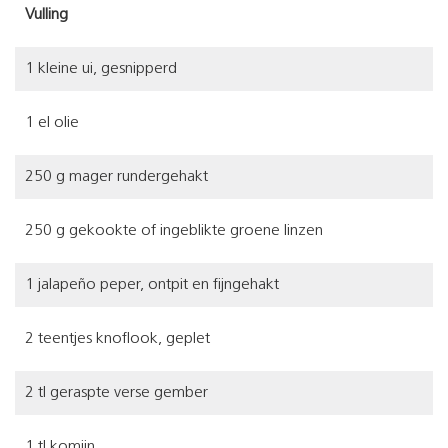
Vulling
1 kleine ui, gesnipperd
1 el olie
250 g mager rundergehakt
250 g gekookte of ingeblikte groene linzen
1 jalapeño peper, ontpit en fijngehakt
2 teentjes knoflook, geplet
2 tl geraspte verse gember
1 tl komijn