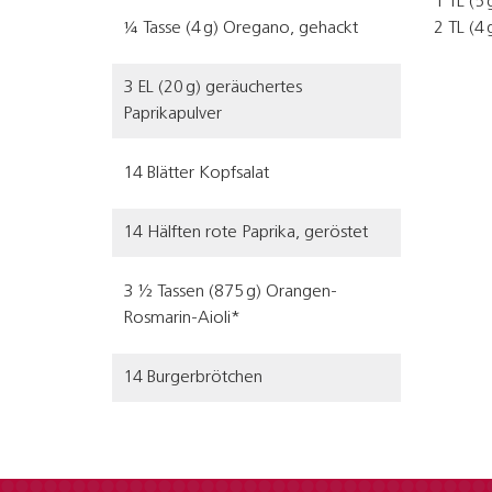
1 TL (5 
¼ Tasse (4 g) Oregano, gehackt
2 TL (4
3 EL (20 g) geräuchertes
Paprikapulver
14 Blätter Kopfsalat
14 Hälften rote Paprika, geröstet
3 ½ Tassen (875 g) Orangen-
Rosmarin-Aioli*
14 Burgerbrötchen