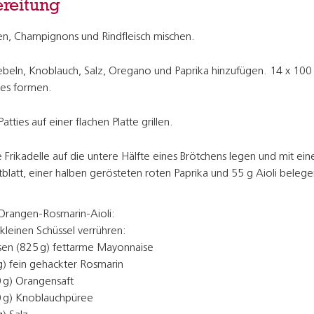
reitung
en, Champignons und Rindfleisch mischen.
beln, Knoblauch, Salz, Oregano und Paprika hinzufügen. 14 x 100
ies formen.
Patties auf einer flachen Platte grillen.
 Frikadelle auf die untere Hälfte eines Brötchens legen und mit ei
tblatt, einer halben gerösteten roten Paprika und 55 g Aioli belege
 Orangen-Rosmarin-Aioli:
 kleinen Schüssel verrühren:
sen (825 g) fettarme Mayonnaise
 g) fein gehackter Rosmarin
0 g) Orangensaft
0 g) Knoblauchpüree