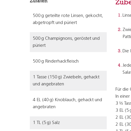
Zutaten
Zube
Lins
500 g geteilte rote Linsen, gekocht,
abgetropft und püriert
Zwie
Patt
500 g Champignons, geröstet und
püriert
Die 
500 g Rinderhackfleisch
Jede
Sala
1 Tasse (150 g) Zwiebeln, gehackt
und angebraten
Für die
In einer
4 EL (40 g) Knoblauch, gehackt und
3 ⅓ Tas
angebraten
3 EL (5
2 EL (3
1 TL (5 g) Salz
2 EL (3