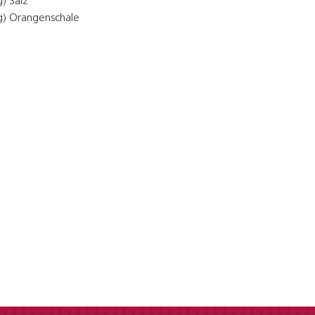
g) Salz
 g) Orangenschale