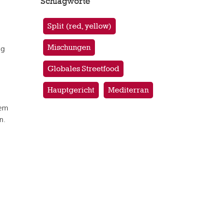
Schlagworte
Split (red, yellow)
Mischungen
 g
Globales Streetfood
Hauptgericht
Mediterran
nem
n.